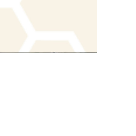
Laboratorio de Trazas
Elementales y Especiación
(LABTRES)
Jorge Yáñez Research Group
TEAM